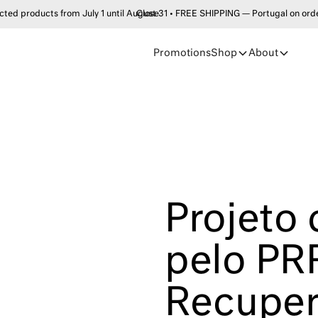
products from July 1 until August 31 • FREE SHIPPING — Portugal on order
Close
Promotions
Shop
About
Projeto
pelo PR
Recuper