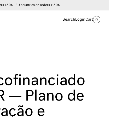
s +50€ | EU countries on orders +150€
Search
Login
Cart
0
 cofinanciado
R — Plano de
ação e